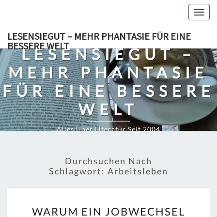
Skip
Togg
to
navig
content
LESENSIEGUT – MEHR PHANTASIE FÜR EINE
BESSERE WELT
LESENSIEGUT –
MEHR PHANTASIE
FÜR EINE BESSERE
WELT
Alles Über Literatur Seit 2004
Durchsuchen Nach
Schlagwort:
Arbeitsleben
WARUM
WARUM EIN JOBWECHSEL
EIN