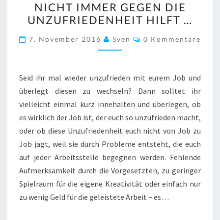
NICHT IMMER GEGEN DIE
JOBWECHSEL
UNZUFRIEDENHEIT HILFT …
NICHT
IMMER
Kommentare
7. November 2016
Sven
0 Kommentare
GEGEN
DIE
UNZUFRIEDENHEIT
Seid ihr mal wieder unzufrieden mit eurem Job und
HILFT
überlegt diesen zu wechseln? Dann solltet ihr
…
vielleicht einmal kurz innehalten und überlegen, ob
es wirklich der Job ist, der euch so unzufrieden macht,
oder ob diese Unzufriedenheit euch nicht von Job zu
Job jagt, weil sie durch Probleme entsteht, die euch
auf jeder Arbeitsstelle begegnen werden. Fehlende
Aufmerksamkeit durch die Vorgesetzten, zu geringer
Spielraum für die eigene Kreativität oder einfach nur
zu wenig Geld für die geleistete Arbeit – es…