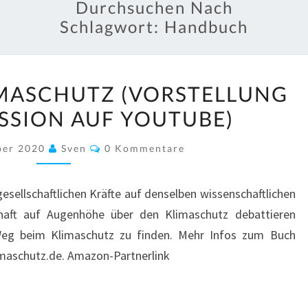
Durchsuchen Nach
Schlagwort:
Handbuch
HANDBUCH
MASCHUTZ (VORSTELLUNG
KLIMASCHUTZ
SSION AUF YOUTUBE)
(VORSTELLUNG
UND
Kommentare
ber 2020
Sven
0 Kommentare
DISKUSSION
AUF
esellschaftlichen Kräfte auf denselben wissenschaftlichen
YOUTUBE)
chaft auf Augenhöhe über den Klimaschutz debattieren
g beim Klimaschutz zu finden. Mehr Infos zum Buch
limaschutz.de. Amazon-Partnerlink