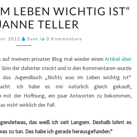
„NICHTS
IM LEBEN WICHTIG IST“
WAS
JANNE TELLER
IM
LEBEN
Kommentare
WICHTIG
ber 2012
Sven
0 Kommentare
IST“
VON
ch auf meinem privaten Blog mal wieder einen
Artikel über
JANNE
n Sinn der dahinter steckt und in den Kommentaren wurde
TELLER
f das Jugendbuch „Nichts was im Leben wichtig ist“
cht. Ich habe es mir natürlich gleich gekauft,
ch mit der Hoffnung, ein paar Antworten zu bekommen,
 nicht wirklich der Fall.
rgendetwas, das weiß ich seit Langem. Deshalb lohnt es
twas zu tun. Das habe ich gerade herausgefunden.“