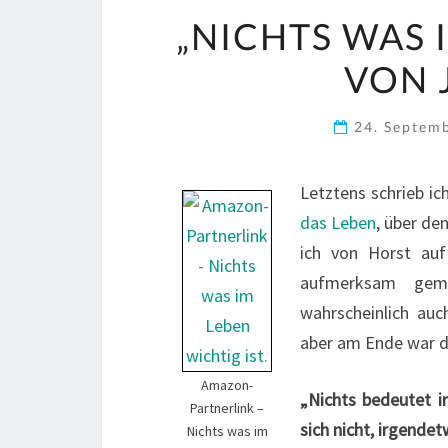
„NICHTS WAS 
VON 
24. Septem
Letztens schrieb i
das Leben
, über de
ich von Horst au
aufmerksam gema
wahrscheinlich au
aber am Ende war das
Amazon-
„Nichts bedeutet i
Partnerlink –
sich nicht, irgende
Nichts was im